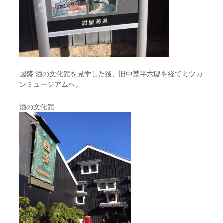
國盛 酒の文化館を見学した後、旧中埜半六邸を経てミツカ
ンミュージアムへ。
酒の文化館