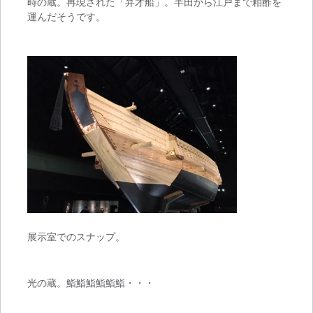
時の蔵。再現された「弁才船」。半田から江戸まで粕酢を
運んだそうです。
展示室でのスナップ。
光の蔵。鮨鮨鮨鮨鮨鮨・・・