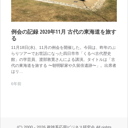
例会の記録 2020年11月 古代の東海道を旅す
る
11月18日(水)、11月の例会を開催した。今回は、昨年のぶ
らりツアーでお世話になった四日市市「くるべ古代歴史
館」の学芸員、渡部敦寛さんによる講演。タイトルは「古
代の東海道を旅する 〜朝明駅家や久留倍遺跡〜」。出席者
はリ…
6年前
(C) 2000 - 2026 複雑系応用ビジネス研究会 All rights