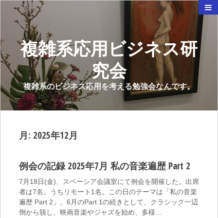
複雑系応用ビジネス研
究会
複雑系のビジネス応用を考える勉強会なんです。
月:
2025年12月
例会の記録 2025年7月 私の音楽遍歴 Part 2
7月18日(金)、スペーシア会議室にて例会を開催した。出席
者は7名。うちリモート1名。この日のテーマは「私の音楽
遍歴 Part 2」。6月のPart 1の続きとして、クラシック一辺
倒から脱し、映画音楽やジャズを始め、多様…