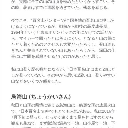
が、実際に全ての山の山頂を極めたというからすごい。そ
の時、著者はすでに還暦を過ぎていた。執念を感じる。
今でこそ、”百名山ハンター”が全国各地の百名山に押しか
けるようになっているが、戦前から戦後の高度成長期、
1964年というと東京オリンピックの年にかけての話だか
ら、マイカーで回ったとは考えにくい。となると山の麓に
たどり着くためのアクセスも大変だったろうし、登山道も
きちんと整備されていない山もあったろうから、深田の仕
事には世間を感服させるだけの力があったと思う。
私は山登り歴40数年になるが、”日本百名山”はまだ20ほど
しか登っていない。その中から思い出深い山、登りやすい
山などをいくつか紹介した。
鳥海山 (ちょうかいさん)
秋田と山形の県境に聳える鳥海山は、綺麗な形の成層火山
で、”日本百名山”の中でもとても人気がある。私は2016年
7月下旬に登った。せっかく遠くまで足を伸ばすのだから
観光も兼ねて、まず象潟の温泉で一泊、山小屋で一泊、下