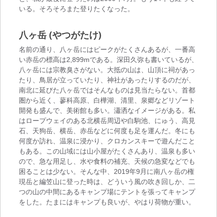
いる。そろそろまた登りたくなった。
八ヶ岳 (やつがたけ)
名前の通り、八ヶ岳にはピークがたくさんあるが、一番高
い赤岳の標高は2,899mである。深田久弥も書いているが、
八ヶ岳には宗教臭さがない。大抵の山は、山頂に祠があっ
たり、鳥居が立っていたり、神社があったりするのだが、
南北に延びた八ヶ岳ではそんなものは見当たらない。首都
圏から近く、蓼科高原、白樺湖、清里、泉郷などリゾート
開発も盛んで、美術館も多い。瀟洒なイメージがある。私
はロープウェイのある北横岳周辺や白駒池、にゅう、高見
石、天狗岳、横岳、赤岳などに何度も足を運んだ。冬にも
何度か訪れ、温泉に浸かり、クロカンスキーで遊んだこと
もある。この山域には山小屋がたくさんあり、温泉も多い
ので、急な用足し、水や食料の補充、天候の急変などでも
困ることは少ない。そんな中、2019年9月に南八ヶ岳の権
現岳と編笠山に登った時は、どういう風の吹き回しか、二
つの山の中間にあるキャンプ場にテントを張ってキャンプ
をした。たまにはキャンプも良いが、やはり荷物が重い。