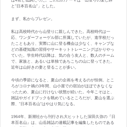
は4名と低調だった。この日のテーマは「山登りの楽しみ
と”日本百名山”」とした。
まず、私からプレゼン。
私は高校時代から山登りに親しんできた。高校時代は一
応、ワンダーフォーゲル部に所属していたが、進学校だっ
たこともあり、実際に山に登る機会は少なく、キャンプな
どの基礎知識の習得やサーキットトレーニングばかりやっ
ていた。学生時代以降は、気の合う友人と、数人のチーム
で、家族と、あるいは単独であちこちの山に登ってきた。
近年は山好きの妻と登ることが多い。
今頃の季節になると、夏山の企画を考えるのが恒例。とこ
ろがコロナ禍の3年間、山小屋での宿泊がほぼできなくな
ったため、夏山に行けない状態が続いた。今年こそはと、
雑誌やガイドブックを眺めているところだが、夏山を選ぶ
際、”日本百名山”はやはり気になる。
1964年、新潮社から刊行され大ヒットした深田久弥の『日
本百名山』は、山岳雑誌の連載記事を編集したものである