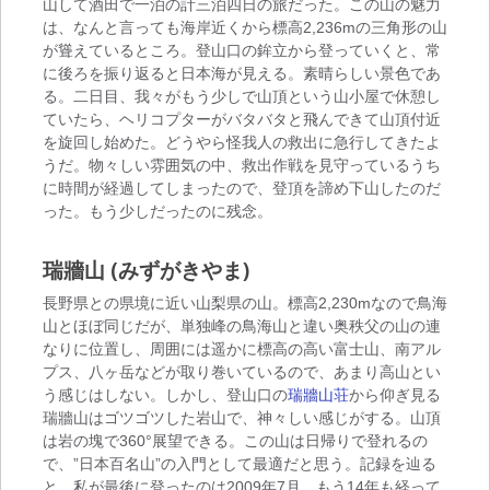
山して酒田で一泊の計三泊四日の旅だった。この山の魅力
は、なんと言っても海岸近くから標高2,236mの三角形の山
が聳えているところ。登山口の鉾立から登っていくと、常
に後ろを振り返ると日本海が見える。素晴らしい景色であ
る。二日目、我々がもう少しで山頂という山小屋で休憩し
ていたら、ヘリコプターがバタバタと飛んできて山頂付近
を旋回し始めた。どうやら怪我人の救出に急行してきたよ
うだ。物々しい雰囲気の中、救出作戦を見守っているうち
に時間が経過してしまったので、登頂を諦め下山したのだ
った。もう少しだったのに残念。
瑞牆山 (みずがきやま)
長野県との県境に近い山梨県の山。標高2,230mなので鳥海
山とほぼ同じだが、単独峰の鳥海山と違い奥秩父の山の連
なりに位置し、周囲には遥かに標高の高い富士山、南アル
プス、八ヶ岳などが取り巻いているので、あまり高山とい
う感じはしない。しかし、登山口の
瑞牆山荘
から仰ぎ見る
瑞牆山はゴツゴツした岩山で、神々しい感じがする。山頂
は岩の塊で360°展望できる。この山は日帰りで登れるの
で、”日本百名山”の入門として最適だと思う。記録を辿る
と、私が最後に登ったのは2009年7月。もう14年も経って