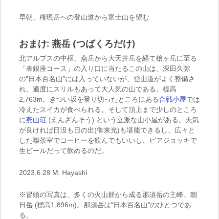
早朝、権現岳への登山道から富士山を望む
おまけ: 燕岳 (つばくろだけ)
北アルプスの中枢、燕岳から大天井岳を経て槍ヶ岳に至る
「表銀座コース」の入り口に当たるこの山は、深田久弥
の”日本百名山”には入っていないが、登山道がよく整備さ
れ、適度にスリルもあって大人気の山である。標高
2,763m。きつい坂を登り切ったところにある
合戦小屋
では
冷えたスイカが食べられる。そして頂上まで少しのところ
に
燕山荘
(えんざんそう) という立派な山小屋がある。天気
が良ければ日没も日の出(御来光)も堪能できるし、広々と
した喫茶室でコーヒーを飲んでもいいし、ビアジョッキで
生ビールだって飲めるのだ。
2023.6.28 M. Hayashi
※冒頭の写真は、多くの火山群から成る那須岳の主峰、朝
日岳 (標高1,896m)。那須岳は”日本百名山”のひとつであ
る。