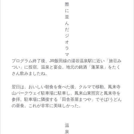
際
に
並
ん
だ
ジ
オ
ラ
マ
プログラム終了後、JR飯田線の湯谷温泉駅に近い「旅荘み
つい」に投宿。温泉と宴会。地元の銘酒「蓬莱泉」をたく
さん飲みましたね。
翌日は、おいしい朝食を食べた後、クルマで移動。鳳来寺
山パークウェイ駐車場に駐車し、鳳来山東照宮と鳳来寺を
参拝。駐車場に隣接する「田舎茶屋まつや」でそば/うどん
の昼食。これが非常に美味しかった。
温
泉