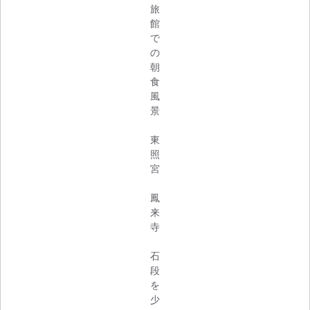
旅
館
で
の
朝
食
風
景
東
照
宮
鳳
来
寺
石
段
を
少