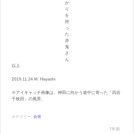
か
り
を
持
っ
た
赤
鬼
さ
ん
以上
2019.11.24 M. Hayashi
※アイキャッチ画像は、神田に向かう途中に寄った「四谷
千枚田」の風景。
カテゴリー:
合宿
7年前