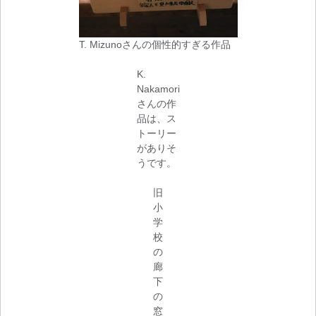
T. Mizunoさんの個性的すぎる作品
K.
Nakamori
さんの作
品は、ス
トーリー
がありそ
うです。
旧
小
学
校
の
廊
下
の
窓