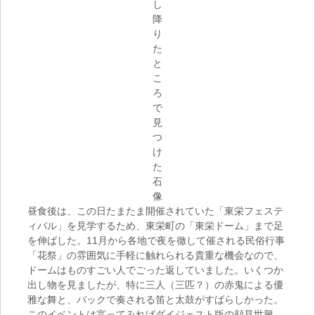
し
降
り
た
と
こ
ろ
で
見
つ
け
た
石
像
昼食後は、この日たまたま開催されていた「東栄フェステ
ィバル」を見学するため、東栄町の「東栄ドーム」まで足
を伸ばした。11月から各地で夜を徹して催される民俗行事
「花祭」の雰囲気に手軽に触れられる貴重な機会なので、
ドームはものすごい人でごった返していました。いくつか
出し物を見ましたが、特に三人（三匹？）の赤鬼による優
雅な舞と、バックで奏される笛と太鼓がすばらしかった。
このイベントは言ってみればダイジェスト版の顔見世興