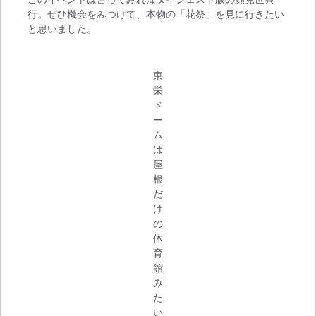
行。ぜひ機会をみつけて、本物の「花祭」を見に行きたい
と思いました。
東
栄
ド
ー
ム
は
屋
根
だ
け
の
体
育
館
み
た
い