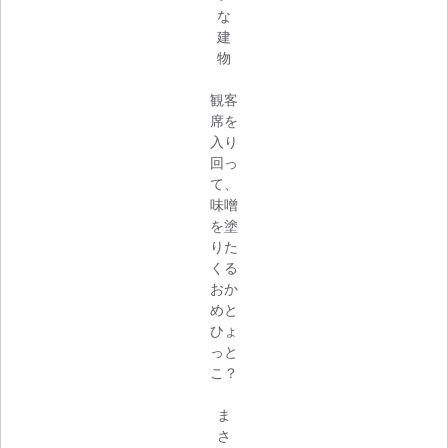
な
建
物
観客
席を
入り
回っ
て、
味噌
を塗
りた
くる
おか
めと
ひょ
っと
こ？
ま
さ