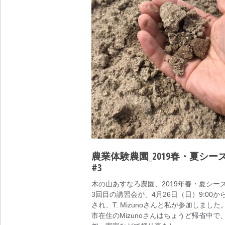
農業体験農園_2019春・夏シー
#3
木の山あすなろ農園、2019年春・夏シー
3回目の講習会が、4月26日（日）9:00か
され、T. Mizunoさんと私が参加しました
市在住のMizunoさんはちょうど帰省中で