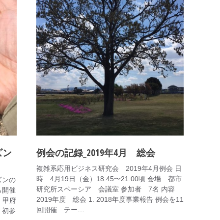
ズン
例会の記録_2019年4月 総会
複雑系応用ビジネス研究会 2019年4月例会 日
時 4月19日（金）18:45〜21:00頃 会場 都市
ズンの
研究所スペーシア 会議室 参加者 7名 内容
ら開催
2019年度 総会 1. 2018年度事業報告 例会を11
。甲府
回開催 テー…
、初参