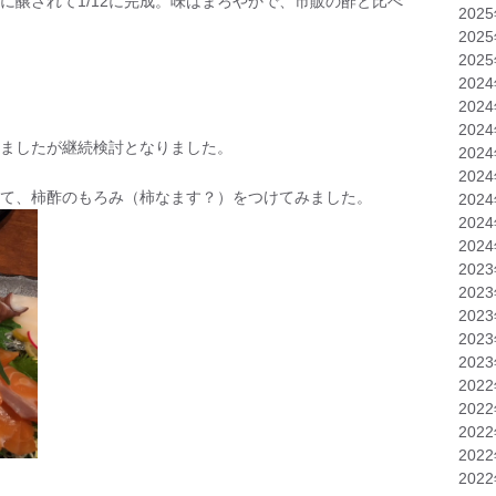
調に醸されて1/12に完成。味はまろやかで、市販の酢と比べ
202
202
202
202
202
202
ましたが継続検討となりました。
202
202
て、柿酢のもろみ（柿なます？）をつけてみました。
202
202
202
202
202
202
202
202
202
202
202
202
202