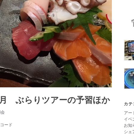
年1月 ぶらりツアーの予習ほか
カテ
例会
アー
イベ
コード
お知
シェ