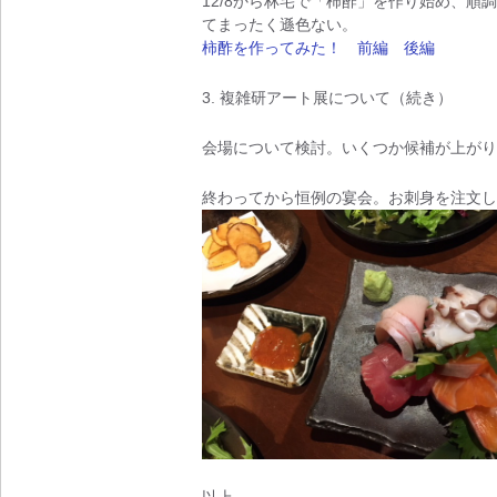
12/8から林宅で「柿酢」を作り始め、順
てまったく遜色ない。
柿酢を作ってみた！ 前編
後編
3. 複雑研アート展について（続き）
会場について検討。いくつか候補が上がり
終わってから恒例の宴会。お刺身を注文し