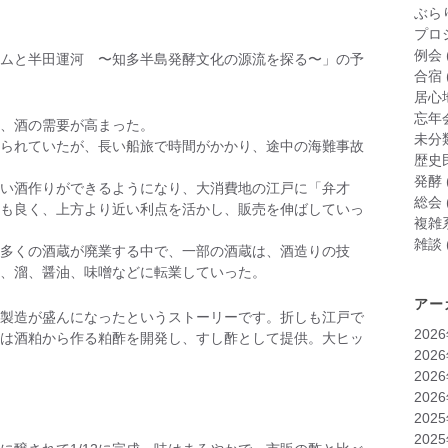
ぶら
プロ
例会
ジアムと半田運河 〜知多半島発酵文化の源流を探る〜」の予
合宿
居心
忘年
、酒の需要が高まった。
未分
られていたが、長い船旅で時間がかかり、途中の海難事故
歴史
発酵
い酒作りができるようになり、大消費地の江戸に「弁才
総会
も良く、上方より近い利点を活かし、販売を伸ばしていっ
複雑
雑談
多くの酒蔵が廃業する中で、一部の酒蔵は、酒造りの技
、溜、醤油、味噌などに転業していった。
アー
製造が盛んになったというストーリーです。折しも江戸で
202
は酒粕から作る粕酢を開発し、すし酢として提供。大ヒッ
202
202
202
202
202