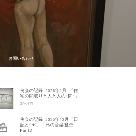
お問い合わせ
例会の記録 2026年1月 「住
宅の間取りと人と人の”間”」
3か月前
例会の記録 2025年12月「日
記とSNS」「私の音楽遍歴
Part3」