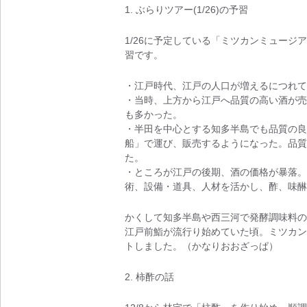
1. ぶらりツアー(1/26)の予習
1/26に予定している「ミツカンミュー
習です。
・江戸時代、江戸の人口が増えるにつれて
・当時、上方から江戸へ品質の高い酒が売
も多かった。
・半田を中心とする知多半島でも品質の良
船」で運び、販売するようになった。品質
た。
・ところが江戸の後期、酒の価格が暴落。
術、設備・道具、人材を活かし、酢、味醂
かくして知多半島や西三河で発酵調味料の
江戸前鮨が流行り始めていた頃。ミツカン
トしました。（かなりおおざっぱ）
2. 柿酢の話