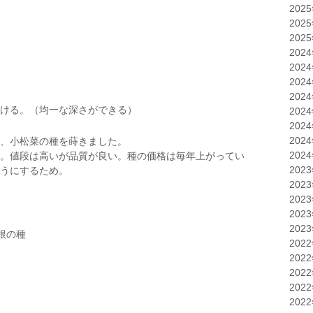
202
202
202
202
202
202
202
ける。（均一な深さができる）
202
202
202
、小松菜の種を蒔きました。
202
。値段は高いが品質が良い。種の価格は毎年上がってい
202
うにするため。
202
202
202
202
根の種
202
202
202
202
202