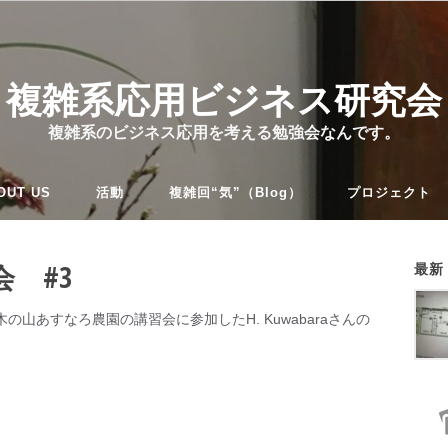
複雑系応用ビジネス研究会
複雑系のビジネス応用を考える勉強会なんです。
OUT US
活動
複雑回“気”（Blog）
プロジェクト
 #3
最新
0、木の山あすなろ農園の講習会に参加したH. Kuwabaraさんの