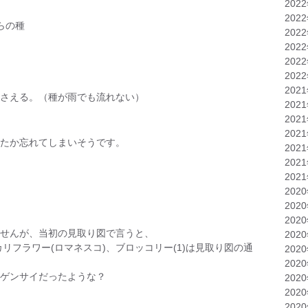
202
202
らの種
202
202
202
202
202
さえる。（種が雨でも流れない）
202
202
202
たか忘れてしまいそうです。
202
202
202
202
202
202
せんが、当初の見取り図で言うと、
202
リフラワー(ロマネスコ)、ブロッコリー(1)は見取り図の通
202
202
ゲンサイだったような？
202
202
202