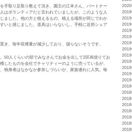
202
を手取り足取り教えて頂き、園主の江本さん、パートナー
201
人はボランティアだと言われていましたが、このような人
201
じました。他の方と植えるもの、植える場所が同じでわか
201
すいと感じました。道具はいらないし、手軽に近郊シェア
201
201
201
置き、毎年収穫量が減少しており、儲らないそうです。
201
201
。50人くらいの部でみなさんでお金を出して2区画借りてお
201
穫したものを会社でチャリティーのように売っているが、
201
、独身者はなかなか参加しづらいが、家族連れに人気。毎
201
201
201
201
201
201
201
201
201
201