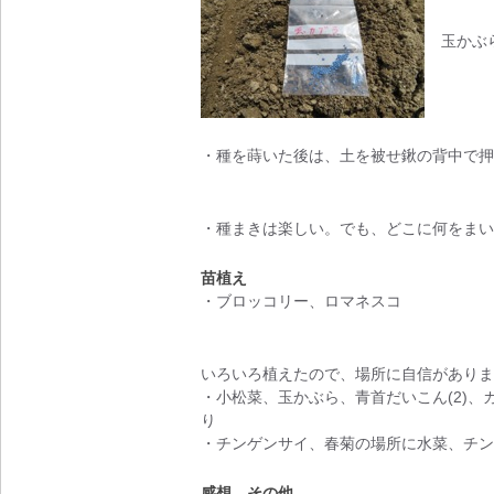
玉かぶ
・種を蒔いた後は、土を被せ鍬の背中で押
・種まきは楽しい。でも、どこに何をまい
苗植え
・ブロッコリー、ロマネスコ
いろいろ植えたので、場所に自信がありま
・小松菜、玉かぶら、青首だいこん(2)、カ
り
・チンゲンサイ、春菊の場所に水菜、チン
感想、その他