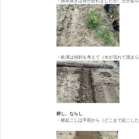
・雑草抜きは骨が折れましたが、土が柔ら
・畝溝は傾斜を考えて（水が流れて溜まら
耕し、ならし
・鍬起こしは手前から（どこまで起こした