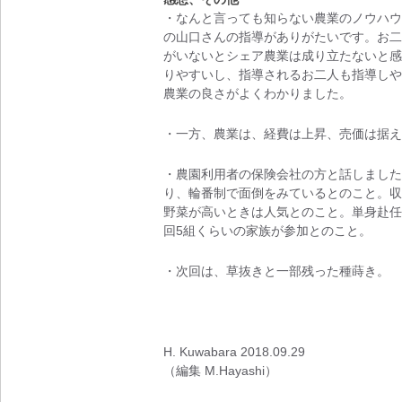
・なんと言っても知らない農業のノウハウ
の山口さんの指導がありがたいです。お二
がいないとシェア農業は成り立たないと感
りやすいし、指導されるお二人も指導しや
農業の良さがよくわかりました。
・一方、農業は、経費は上昇、売価は据え
・農園利用者の保険会社の方と話しました
り、輪番制で面倒をみているとのこと。収
野菜が高いときは人気とのこと。単身赴任
回5組くらいの家族が参加とのこと。
・次回は、草抜きと一部残った種蒔き。
H. Kuwabara 2018.09.29
（編集 M.Hayashi）