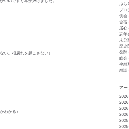
かいのですぐ草が抜けました。
ぶら
プロ
例会
合宿
居心
忘年
未分
歴史
発酵
ない。根腐れを起こさない）
総会
複雑
雑談
アー
202
202
202
かわかる）
202
202
202