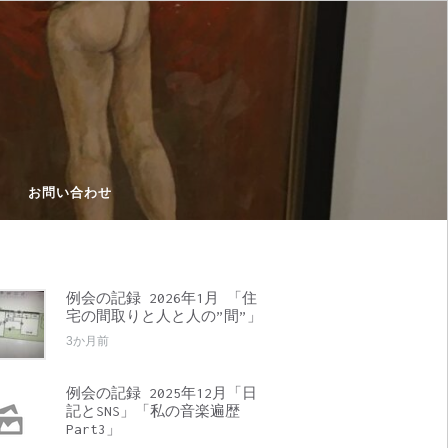
お問い合わせ
例会の記録 2026年1月 「住
宅の間取りと人と人の”間”」
3か月前
例会の記録 2025年12月「日
記とSNS」「私の音楽遍歴
Part3」